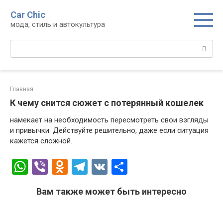
Перейти
Car Chic
к
мода, стиль и автокультура
контенту
Поиск:
Главная
К чему снится сюжет с потерянный кошелек
намекает на необходимость пересмотреть свои взгляды
и привычки. Действуйте решительно, даже если ситуация
кажется сложной.
W
Vi
O
T
V
О
h
b
d
el
K
т
Вам также может быть интересно
at
er
n
e
п
s
o
gr
р