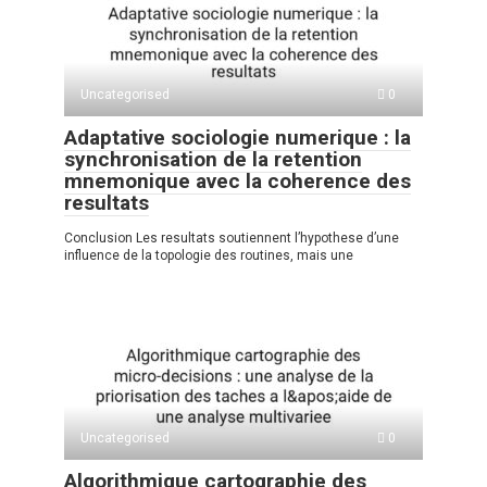
A
kl
a
а
p
a
m
в
p
ss
и
Uncategorised
0
ni
ть
Adaptative sociologie numerique : la
ki
synchronisation de la retention
mnemonique avec la coherence des
resultats
Conclusion Les resultats soutiennent l’hypothese d’une
influence de la topologie des routines, mais une
Uncategorised
0
Algorithmique cartographie des