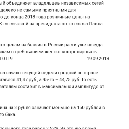
ый объединяет владельцев независимых сетей
, далеко не самыми приятными для
то до конца 2018 года розничные цены на
К со ссылкой на президента этого союза Павла
то ценам на бензин в России расти уже некуда
икам с требованием жёстко контролировать
0
9
19.09.2018
о на начало текущей недели средний по стране
влял 41,47 руб., а 95-го – 44,75 руб. То есть
азателям составит в максимальной амплитуде от
ина на 3 рубля означает меньше на 150 рублей в
о бака.
текущего года равен 2,53%. За это же время