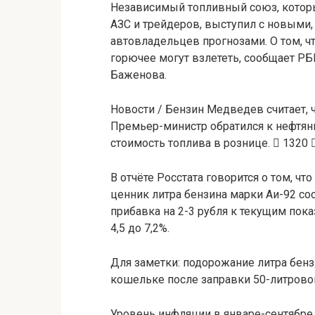
Независимый топливный союз, котор
АЗС и трейдеров, выступил с новыми
автовладельцев прогнозами. О том, ч
горючее могут взлететь, сообщает РБ
Баженова.
Новости / Бензин
Медведев считает, ч
Премьер-министр обратился к нефтян
стоимость топлива в рознице.
1320
В отчёте Росстата говорится о том, чт
ценник литра бензина марки Аи-92 соста
прибавка на 2-3 рубля к текущим пок
4,5 до 7,2%.
Для заметки: подорожание литра бенз
кошельке после заправки 50-литровог
Уровень инфляции в январе-сентябре 