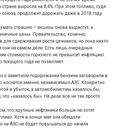
 стране выросла на 8,4%. При этом топливо, судя
 союза, продолжит дорожать даже в 2018 году.
умать страшно – акцизы снова вырастут, а
зничные цены. Правительство, конечно,
 для сдерживания роста ценников, но пока никто
ли они на самом деле. Есть лишь очередные
ение стоимости горючего не превысит инфляцию.
р текущего года не позволяет.
аз о заметном подорожании бензина заговорили в
о коснётся именно независимых АЗС. Конкретно
отой в убыток, а автомобилистам, казалось бы,
что «казалось бы». На деле всё не так просто.
ом, что крупные нефтяники больше не хотят
пливо. Хотя в конце мая они обещали
го на АЗС не будет повышаться до начала