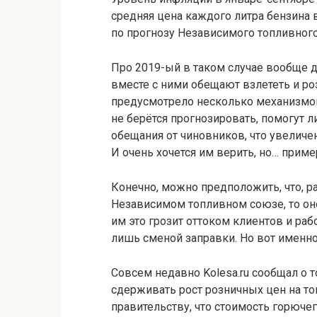
средняя цена каждого литра бензина в
по прогнозу Независимого топливного
Про 2019-ый в таком случае вообще д
вместе с ними обещают взлететь и ро
предусмотрело несколько механизмов
не берётся прогнозировать, помогут 
обещания от чиновников, что увелич
И очень хочется им верить, но… приме
Конечно, можно предположить, что, р
Независимом топливном союзе, то он
им это грозит оттоком клиентов и раб
лишь сменой заправки. Но вот именно, 
Совсем недавно Kolesa.ru сообщал о т
сдерживать рост розничных цен на то
правительству, что стоимость горюче