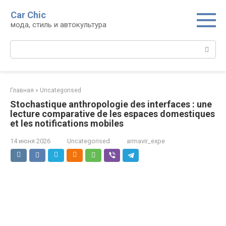
Перейти
Car Chic
к
мода, стиль и автокультура
контенту
Поиск:
Главная
»
Uncategorised
Stochastique anthropologie des interfaces : une
lecture comparative de les espaces domestiques
et les notifications mobiles
14 июня 2026
Uncategorised
armavir_expe