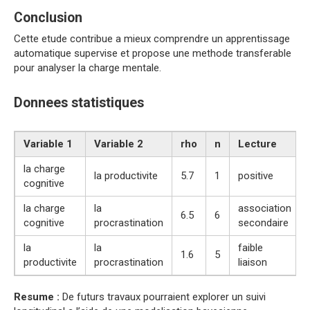
Conclusion
Cette etude contribue a mieux comprendre un apprentissage
automatique supervise et propose une methode transferable
pour analyser la charge mentale.
Donnees statistiques
Variable 1
Variable 2
rho
n
Lecture
la charge
la productivite
5.7
1
positive
cognitive
la charge
la
association
6.5
6
cognitive
procrastination
secondaire
la
la
faible
1.6
5
productivite
procrastination
liaison
Resume :
De futurs travaux pourraient explorer un suivi