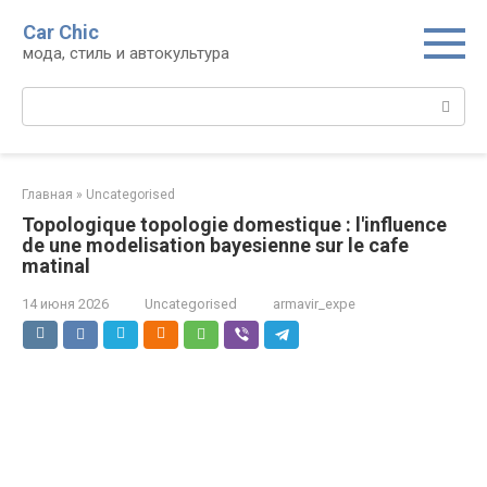
Перейти
Car Chic
к
мода, стиль и автокультура
контенту
Поиск:
Главная
»
Uncategorised
Topologique topologie domestique : l'influence
de une modelisation bayesienne sur le cafe
matinal
14 июня 2026
Uncategorised
armavir_expe