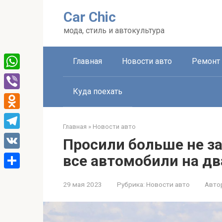
Перейти
Car Chic
к
контенту
мода, стиль и автокультура
Главная
Новости авто
Ремонт 
WhatsApp
Куда поехать
Viber
Odnoklassniki
Главная
»
Новости авто
Telegram
Просили больше не за
VK
все автомобили на дв
Отправить
29 мая 2023
Рубрика:
Новости авто
Авто