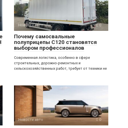
Новости авто
0
е
Почему самосвальные
H
полуприцепы C120 становятся
выбором профессионалов
Современная логистика, особенно в сфере
строительных, дорожно-ремонтных и
сельскохозяйственных работ, требует от техники не
Новости авто
0