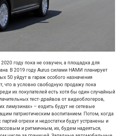
2020 году пока не озвучен, а площадка для
на. В 2019 году Aurus силами НАМИ планирует
ых 50 уйдут в гараж особого назначения
, что в условно свободную продажу пока
среди их покупателей есть хотя бы один случайный
блачительных тест-драйвов от видеоблогеров,
х лимузинах» – ездить будут не сетевые
ащим патриотическим воспитанием. Потом, когда
артий огрехи и недостатки будут устранены и
ассовым и ритмичным, их, будем надеяться,
том числе за границей. Западные автомобильные