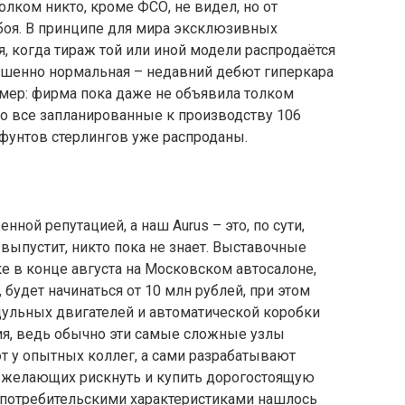
ком никто, кроме ФСО, не видел, но от
тбоя. В принципе для мира эксклюзивных
 когда тираж той или иной модели распродаётся
ершенно нормальная – недавний дебют гиперкара
имер: фирма пока даже не объявила толком
но все запланированные к производству 106
фунтов стерлингов уже распроданы.
нной репутацией, а наш Aurus – это, по сути,
 выпустит, никто пока не знает. Выставочные
е в конце августа на Московском автосалоне,
 будет начинаться от 10 млн рублей, при этом
дульных двигателей и автоматической коробки
я, ведь обычно эти самые сложные узлы
 у опытных коллег, а сами разрабатывают
е желающих рискнуть и купить дорогостоящую
 потребительскими характеристиками нашлось