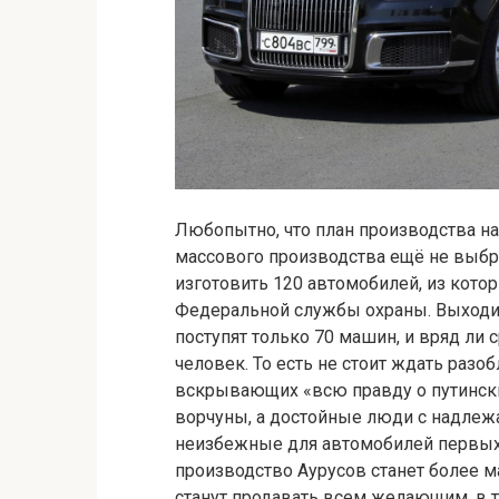
Любопытно, что план производства на 
массового производства ещё не выбра
изготовить 120 автомобилей, из котор
Федеральной службы охраны. Выходит
поступят только 70 машин, и вряд ли 
человек. То есть не стоит ждать разо
вскрывающих «всю правду о путински
ворчуны, а достойные люди с надлеж
неизбежные для автомобилей первых п
производство Аурусов станет более м
станут продавать всем желающим, в 