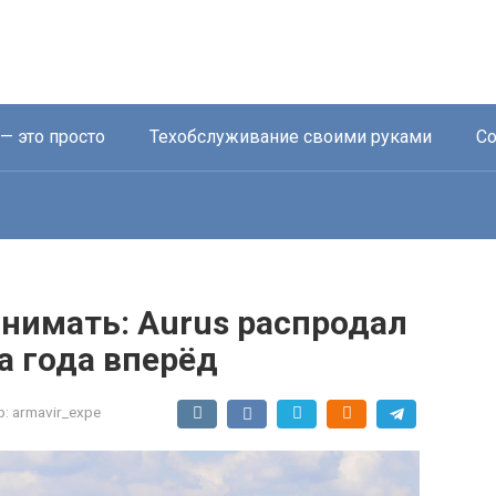
— это просто
Техобслуживание своими руками
Со
нимать: Aurus распродал
а года вперёд
р:
armavir_expe