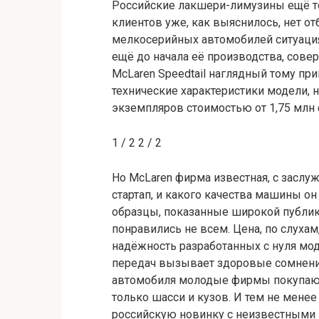
Российские лакшери-лимузины ещё тол
клиентов уже, как выяснилось, нет о
мелкосерийных автомобилей ситуация,
ещё до начала её производства, сов
McLaren Speedtail наглядный тому пр
технические характеристики модели, 
экземпляров стоимостью от 1,75 млн 
1
/ 2
2
/ 2
Но McLaren фирма известная, с заслуже
стартап, и какого качества машины он
образцы, показанные широкой публик
понравились не всем. Цена, по слухам,
надёжность разработанных с нуля мо
передач вызывает здоровые сомнени
автомобиля молодые фирмы покупают
только шасси и кузов. И тем не мене
российскую новинку с неизвестными