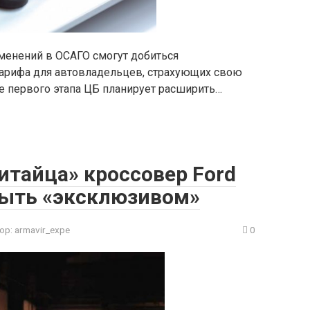
менений в ОСАГО смогут добиться
тарифа для автовладельцев, страхующих свою
е первого этапа ЦБ планирует расширить…
итайца» кроссовер Ford
 быть «эксклюзивом»
ор:
armavir_expe
0