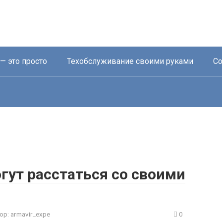
— это просто
Техобслуживание своими руками
Со
гут расстаться со своими
ор:
armavir_expe
0