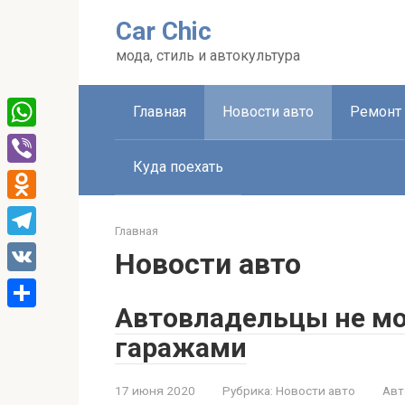
Перейти
Car Chic
к
контенту
мода, стиль и автокультура
Главная
Новости авто
Ремонт 
WhatsApp
Куда поехать
Viber
Odnoklassniki
Главная
Telegram
Новости авто
VK
Автовладельцы не мо
Отправить
гаражами
17 июня 2020
Рубрика:
Новости авто
Авт