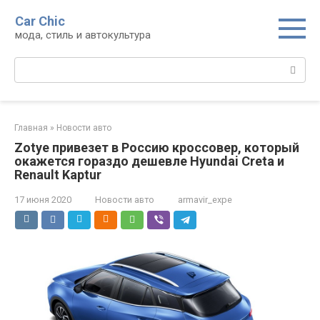
Перейти
Car Chic
к
мода, стиль и автокультура
контенту
Поиск:
Главная
»
Новости авто
Zotye привезет в Россию кроссовер, который
окажется гораздо дешевле Hyundai Creta и
Renault Kaptur
17 июня 2020
Новости авто
armavir_expe