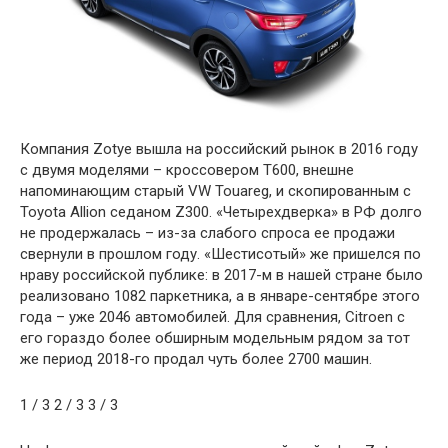
Компания Zotye вышла на российский рынок в 2016 году
с двумя моделями – кроссовером T600, внешне
напоминающим старый VW Touareg, и скопированным с
Toyota Allion седаном Z300. «Четырехдверка» в РФ долго
не продержалась – из-за слабого спроса ее продажи
свернули в прошлом году. «Шестисотый» же пришелся по
нраву российской публике: в 2017-м в нашей стране было
реализовано 1082 паркетника, а в январе-сентябре этого
года – уже 2046 автомобилей. Для сравнения, Citroen с
его гораздо более обширным модельным рядом за тот
же период 2018-го продал чуть более 2700 машин.
1
/ 3
2
/ 3
3
/ 3