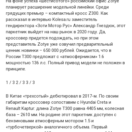
На фоне успеха «шестисотого» российский офис Zotye
планирует расширение модельной линейки. Среди
грядущих премьер – компактный кросс Z300. Как
рассказал в интервью Kolesa.ru заместитель
гендиректора «Зоти Мотор Рус» Александр Гнездюк, этот
паркетник выйдет на наш рынок в 2020 году. Да,
кроссовер придется подождать, но при этом
представитель Zotye уже озвучил предварительный
ценник новинки – 650 000 рублей. Ожидается, что в
России T300 предложат с «атмосферником» 1.6
мощностью 136 л.с. Полный привод модели не положен в
принципе.
1
/ 3
2
/ 3
3
/ 3
В Китае «трехсотый» дебютировал в 2017-м. По своим
габаритам кроссовер сопоставим с Hyundai Creta и
Renault Kaptur: длина Zotye T300 равна 4405 мм, колесная
база – 2610 мм. На родине этот паркетник доступен с
бензиновыми атмосферным мотором 1.5 и
«турбочетверкой» аналогичного объема. Первый