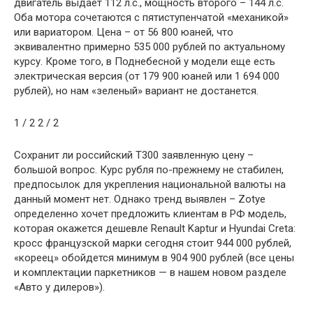
двигатель выдает 112 л.с., мощность второго – 144 л.с.
Оба мотора сочетаются с пятиступенчатой «механикой»
или вариатором. Цена – от 56 800 юаней, что
эквивалентно примерно 535 000 рублей по актуальному
курсу. Кроме того, в Поднебесной у модели еще есть
электрическая версия (от 179 900 юаней или 1 694 000
рублей), но нам «зеленый» вариант не достанется.
1
/ 2
2
/ 2
Сохранит ли российский T300 заявленную цену –
большой вопрос. Курс рубля по-прежнему не стабилен,
предпосылок для укрепления национальной валюты на
данный момент нет. Однако тренд выявлен – Zotye
определенно хочет предложить клиентам в РФ модель,
которая окажется дешевле Renault Kaptur и Hyundai Creta:
кросс французской марки сегодня стоит 944 000 рублей,
«кореец» обойдется минимум в 904 900 рублей (все цены
и комплектации паркетников — в нашем новом разделе
«Авто у дилеров»).