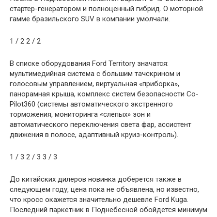
стартер-генератором и полноценный гибрид. О моторной
гамме бразильского SUV в компании умолчали.
1
/ 2
2
/ 2
В списке оборудования Ford Territory значатся:
мультимедийная система с большим тачскрином и
голосовым управлением, виртуальная «приборка»,
панорамная крыша, комплекс систем безопасности Co-
Pilot360 (системы автоматического экстренного
торможения, мониторинга «слепых» зон и
автоматического переключения света фар, ассистент
движения в полосе, адаптивный круиз-контроль).
1
/ 3
2
/ 3
3
/ 3
До китайских дилеров новинка доберется также в
следующем году, цена пока не объявлена, но известно,
что кросс окажется значительно дешевле Ford Kuga.
Последний паркетник в Поднебесной обойдется минимум