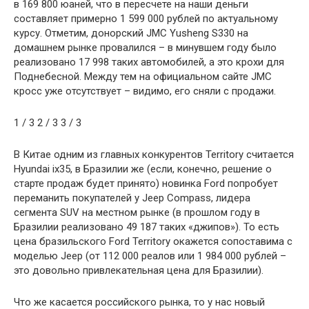
в 169 800 юаней, что в пересчете на наши деньги
составляет примерно 1 599 000 рублей по актуальному
курсу. Отметим, донорский JMC Yusheng S330 на
домашнем рынке провалился – в минувшем году было
реализовано 17 998 таких автомобилей, а это крохи для
Поднебесной. Между тем на официальном сайте JMC
кросс уже отсутствует – видимо, его сняли с продажи.
1
/ 3
2
/ 3
3
/ 3
В Китае одним из главных конкурентов Territory считается
Hyundai ix35, в Бразилии же (если, конечно, решение о
старте продаж будет принято) новинка Ford попробует
переманить покупателей у Jeep Compass, лидера
сегмента SUV на местном рынке (в прошлом году в
Бразилии реализовано 49 187 таких «джипов»). То есть
цена бразильского Ford Territory окажется сопоставима с
моделью Jeep (от 112 000 реалов или 1 984 000 рублей –
это довольно привлекательная цена для Бразилии).
Что же касается российского рынка, то у нас новый