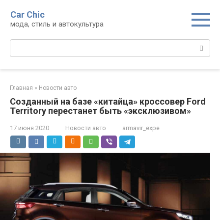
Перейти
Car Chic
к
мода, стиль и автокультура
контенту
Поиск:
Главная
»
Новости авто
Созданный на базе «китайца» кроссовер Ford
Territory перестанет быть «эксклюзивом»
17 июня 2020
Новости авто
armavir_expe