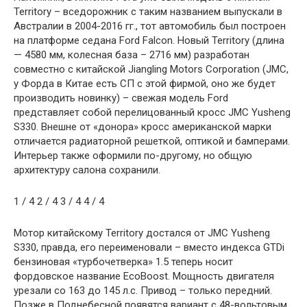
Territory – вседорожник с таким названием выпускали в
Австралии в 2004-2016 гг., тот автомобиль был построен
на платформе седана Ford Falcon. Новый Territory (длина
— 4580 мм, колесная база – 2716 мм) разработан
совместно с китайской Jiangling Motors Corporation (JMC,
у Форда в Китае есть СП с этой фирмой, оно же будет
производить новинку) – свежая модель Ford
представляет собой перелицованный кросс JMC Yusheng
S330. Внешне от «донора» кросс американской марки
отличается радиаторной решеткой, оптикой и бамперами.
Интерьер также оформили по-другому, но общую
архитектуру салона сохранили.
1
/ 4
2
/ 4
3
/ 4
4
/ 4
Мотор китайскому Territory достался от JMC Yusheng
S330, правда, его переименовали – вместо индекса GTDi
бензиновая «турбочетверка» 1.5 теперь носит
фордовское название EcoBoost. Мощность двигателя
урезали со 163 до 145 л.с. Привод – только передний.
Позже в Поднебесной появятся вариант с 48-вольтовым