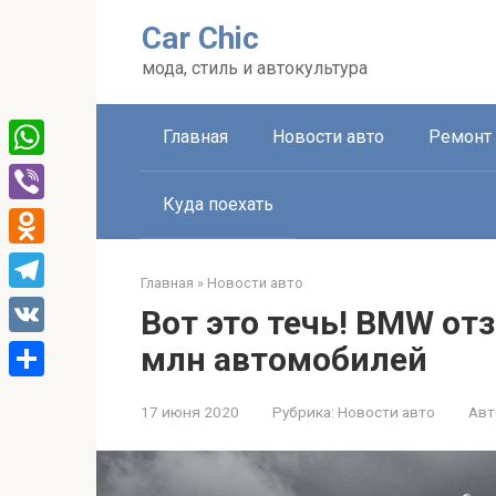
Перейти
Car Chic
к
контенту
мода, стиль и автокультура
Главная
Новости авто
Ремонт 
WhatsApp
Куда поехать
Viber
Odnoklassniki
Главная
»
Новости авто
Telegram
Вот это течь! BMW отз
VK
млн автомобилей
Отправить
17 июня 2020
Рубрика:
Новости авто
Авт