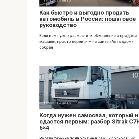
Новости авто
0
Как быстро и выгодно продать
автомобиль в России: пошаговое
руководство
Если вам нужно разместить объявление о продаже
машины, просто перейти — на сайте «Автодром»
собран
Новости авто
0
Когда нужен самосвал, который н
сдастся первым: разбор Sitrak C7
6×4
Иногда техника подводит не в самых подходящих