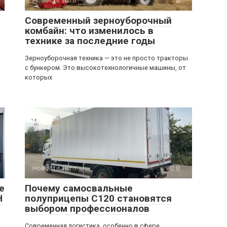
Новости авто
0
Современный зерноуборочный
комбайн: что изменилось в
технике за последние годы
Зерноуборочная техника — это не просто тракторы
с бункером. Это высокотехнологичные машины, от
которых
Новости авто
0
е
Почему самосвальные
H
полуприцепы C120 становятся
выбором профессионалов
Современная логистика, особенно в сфере