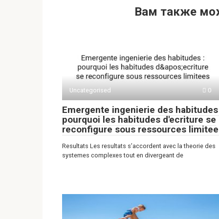
h
b
d
el
K
т
Вам также мо
at
er
n
e
п
s
o
gr
р
A
kl
a
а
p
a
m
в
p
ss
и
ni
ть
Uncategorised
0
ki
Emergente ingenierie des habitudes 
pourquoi les habitudes d'ecriture se
reconfigure sous ressources limitee
Resultats Les resultats s’accordent avec la theorie des
systemes complexes tout en divergeant de