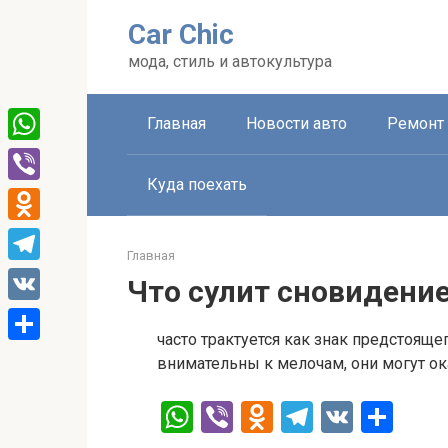
Перейти
Car Chic
к
контенту
мода, стиль и автокультура
Главная
Новости авто
Ремонт 
WhatsApp
Куда поехать
Viber
Odnoklassniki
Главная
Telegram
Что сулит сновидение
VK
часто трактуется как знак предстояще
Отправить
внимательны к мелочам, они могут о
W
Vi
O
T
V
О