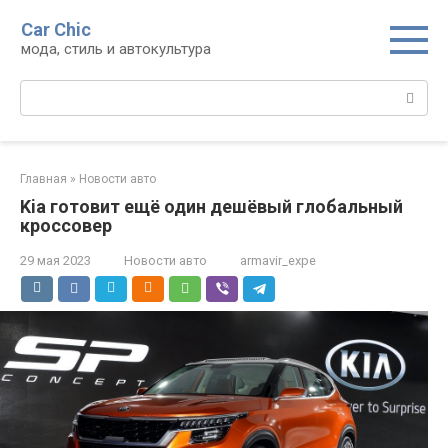
Перейти
Car Chic
к
мода, стиль и автокультура
контенту
Поиск:
Главная
»
Новости авто
Kia готовит ещё один дешёвый глобальный
кроссовер
29 мая 2023
Новости авто
armavir_expe