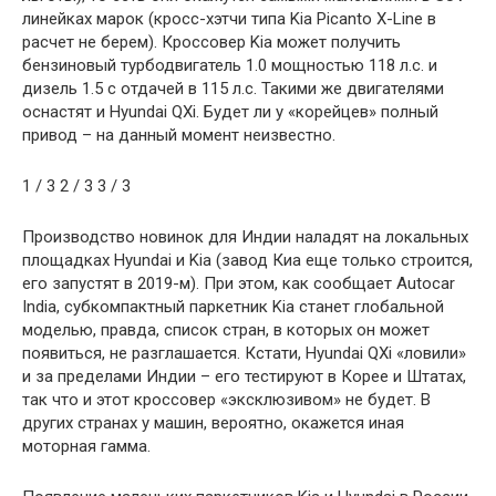
линейках марок (кросс-хэтчи типа Kia Picanto X-Line в
расчет не берем). Кроссовер Kia может получить
бензиновый турбодвигатель 1.0 мощностью 118 л.с. и
дизель 1.5 с отдачей в 115 л.с. Такими же двигателями
оснастят и Hyundai QXi. Будет ли у «корейцев» полный
привод – на данный момент неизвестно.
1
/ 3
2
/ 3
3
/ 3
Производство новинок для Индии наладят на локальных
площадках Hyundai и Kia (завод Киа еще только строится,
его запустят в 2019-м). При этом, как сообщает Autocar
India, субкомпактный паркетник Kia станет глобальной
моделью, правда, список стран, в которых он может
появиться, не разглашается. Кстати, Hyundai QXi «ловили»
и за пределами Индии – его тестируют в Корее и Штатах,
так что и этот кроссовер «эксклюзивом» не будет. В
других странах у машин, вероятно, окажется иная
моторная гамма.