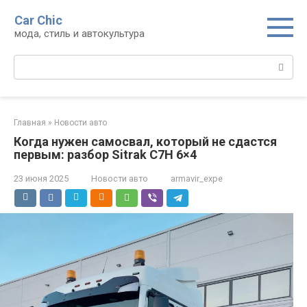
Перейти
Car Chic
к
мода, стиль и автокультура
контенту
Поиск:
Главная
»
Новости авто
Когда нужен самосвал, который не сдастся
первым: разбор Sitrak C7H 6×4
23 июня 2025
Новости авто
armavir_expe