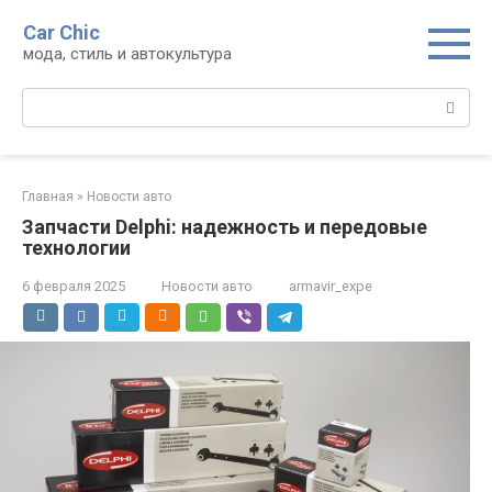
Перейти
Car Chic
к
мода, стиль и автокультура
контенту
Поиск:
Главная
»
Новости авто
Запчасти Delphi: надежность и передовые
технологии
6 февраля 2025
Новости авто
armavir_expe