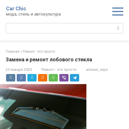
Перейти
Car Chic
к
мода, стиль и автокультура
контенту
Поиск:
Главная
»
Ремонт - это просто
Замена и ремонт лобового стекла
25 января 2023
Ремонт - это просто
armavir_expe