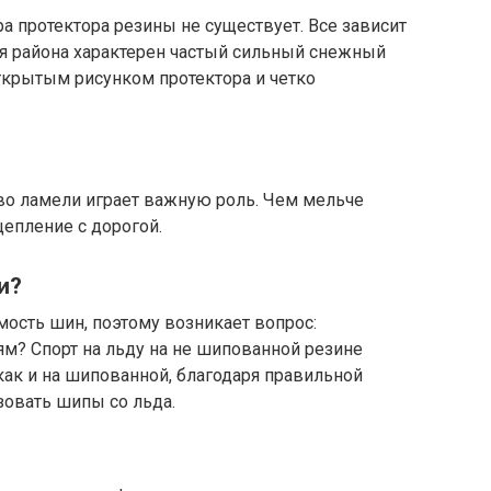
 протектора резины не существует. Все зависит
ля района характерен частый сильный снежный
ткрытым рисунком протектора и четко
о ламели играет важную роль. Чем мельче
цепление c дорогой.
и?
ость шин, поэтому возникает вопрос:
м? Спорт на льду на не шипованной резине
ак и на шипованной, благодаря правильной
зовать шипы со льда.