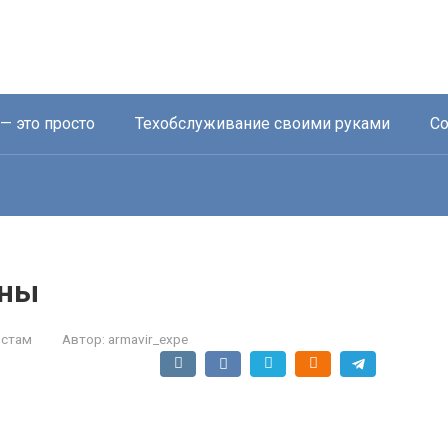
— это просто
Техобслуживание своими руками
Со
ины
истам
Автор:
armavir_expe