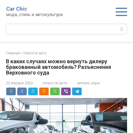
Перейти
Car Chic
к
мода, стиль и автокультура
контенту
Поиск:
Главная
»
Новости авто
В каких случаях можно вернуть дилеру
бракованный автомобиль? Разъяснения
Верховного суда
25 января 2023
Новости авто
armavir_expe