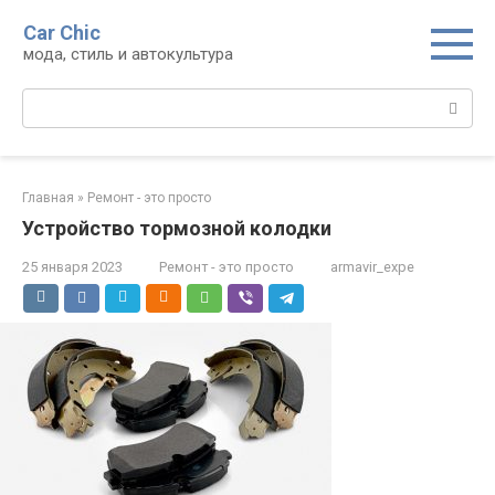
Перейти
Car Chic
к
мода, стиль и автокультура
контенту
Поиск:
Главная
»
Ремонт - это просто
Устройство тормозной колодки
25 января 2023
Ремонт - это просто
armavir_expe