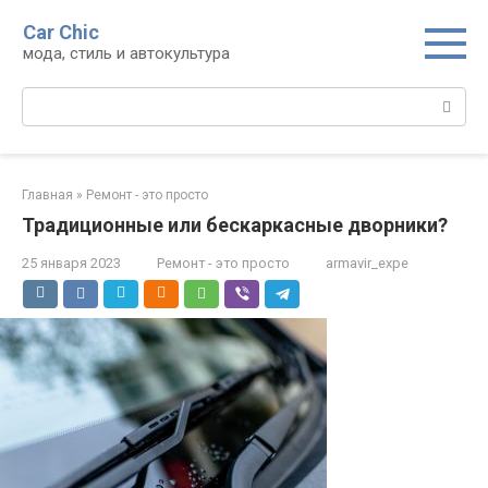
Перейти
Car Chic
к
мода, стиль и автокультура
контенту
Поиск:
Главная
»
Ремонт - это просто
Традиционные или бескаркасные дворники?
25 января 2023
Ремонт - это просто
armavir_expe