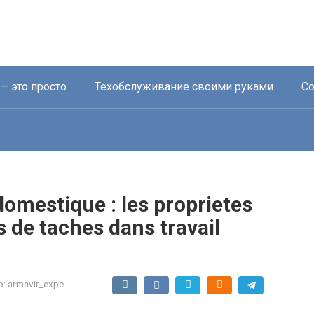
— это просто
Техобслуживание своими руками
Со
omestique : les proprietes
s de taches dans travail
р:
armavir_expe