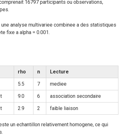
comprenait 16797 participants ou observations,
ppes.
 une analyse multivariee combinee a des statistiques
ete fixe a alpha = 0.001.
rho
n
Lecture
5.5
7
mediee
t
9.0
6
association secondaire
t
2.9
2
faible liaison
 reste un echantillon relativement homogene, ce qui
s.