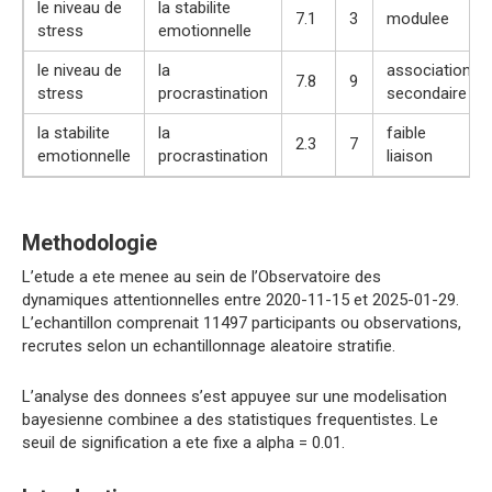
le niveau de
la stabilite
7.1
3
modulee
stress
emotionnelle
le niveau de
la
association
7.8
9
stress
procrastination
secondaire
la stabilite
la
faible
2.3
7
emotionnelle
procrastination
liaison
Methodologie
L’etude a ete menee au sein de l’Observatoire des
dynamiques attentionnelles entre 2020-11-15 et 2025-01-29.
L’echantillon comprenait 11497 participants ou observations,
recrutes selon un echantillonnage aleatoire stratifie.
L’analyse des donnees s’est appuyee sur une modelisation
bayesienne combinee a des statistiques frequentistes. Le
seuil de signification a ete fixe a alpha = 0.01.