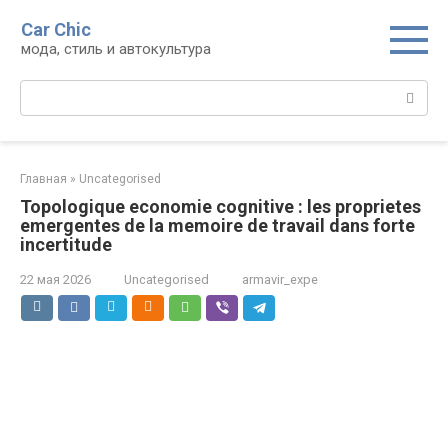
Перейти
Car Chic
к
мода, стиль и автокультура
контенту
Поиск:
Главная
»
Uncategorised
Topologique economie cognitive : les proprietes
emergentes de la memoire de travail dans forte
incertitude
22 мая 2026
Uncategorised
armavir_expe