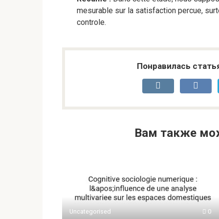
mesurable sur la satisfaction percue, sur
controle.
Понравилась стать
Вам также мо
Uncategorised
0