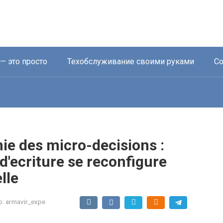
— это просто
Техобслуживание своими руками
Со
ie des micro-decisions :
d'ecriture se reconfigure
lle
р:
armavir_expe