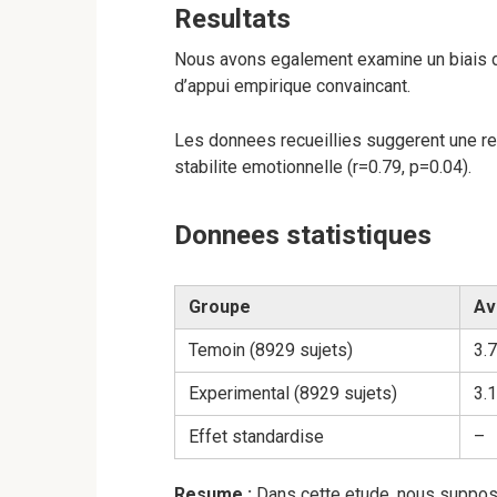
Resultats
Nous avons egalement examine un biais de
d’appui empirique convaincant.
Les donnees recueillies suggerent une rel
stabilite emotionnelle (r=0.79, p=0.04).
Donnees statistiques
Groupe
Av
Temoin (8929 sujets)
3.7
Experimental (8929 sujets)
3.1
Effet standardise
–
Resume :
Dans cette etude, nous supposo