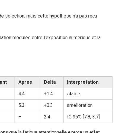
 selection, mais cette hypothese n’a pas recu
ation modulee entre l’exposition numerique et la
ant
Apres
Delta
Interpretation
4.4
+1.4
stable
5.3
+0.3
amelioration
–
2.4
IC 95% [7.8; 3.7]
ns que la fatigue attentionnelle exerce un effet