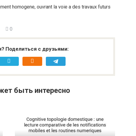
vement homogene, ouvrant la voie a des travaux futurs
0
я? Поделиться с друзьями:
жет быть интересно