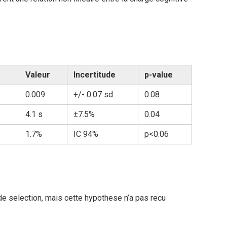
Valeur
Incertitude
p-value
0.009
+/- 0.07 sd
0.08
4.1 s
±7.5%
0.04
1.7%
IC 94%
p<0.06
 selection, mais cette hypothese n’a pas recu