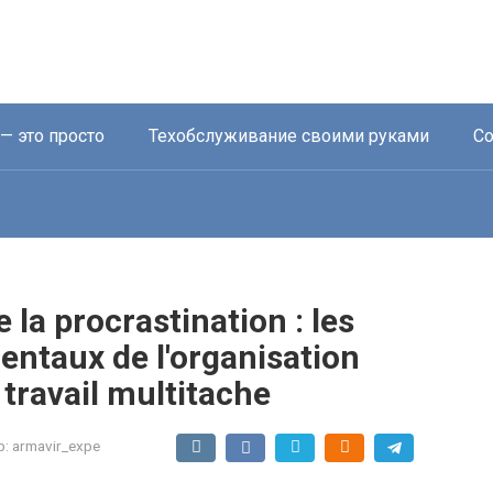
— это просто
Техобслуживание своими руками
Со
la procrastination : les
ntaux de l'organisation
travail multitache
р:
armavir_expe