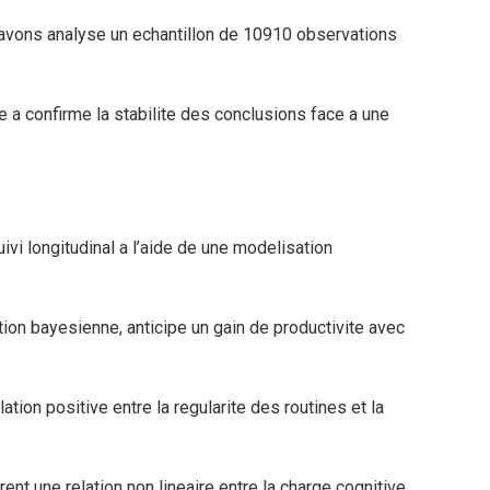
 avons analyse un echantillon de 10910 observations
 a confirme la stabilite des conclusions face a une
ivi longitudinal a l’aide de une modelisation
ion bayesienne, anticipe un gain de productivite avec
tion positive entre la regularite des routines et la
nt une relation non lineaire entre la charge cognitive