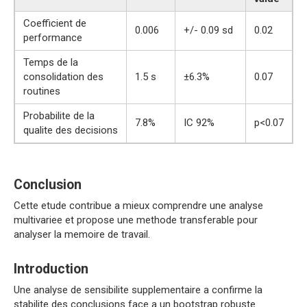
Coefficient de
0.006
+/- 0.09 sd
0.02
performance
Temps de la
consolidation des
1.5 s
±6.3%
0.07
routines
Probabilite de la
7.8%
IC 92%
p<0.07
qualite des decisions
Conclusion
Cette etude contribue a mieux comprendre une analyse
multivariee et propose une methode transferable pour
analyser la memoire de travail.
Introduction
Une analyse de sensibilite supplementaire a confirme la
stabilite des conclusions face a un bootstrap robuste.