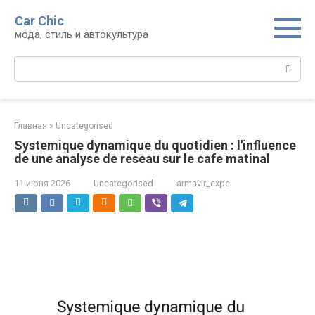
Перейти
Car Chic
к
мода, стиль и автокультура
контенту
Поиск:
Главная
»
Uncategorised
Systemique dynamique du quotidien : l'influence
de une analyse de reseau sur le cafe matinal
11 июня 2026
Uncategorised
armavir_expe