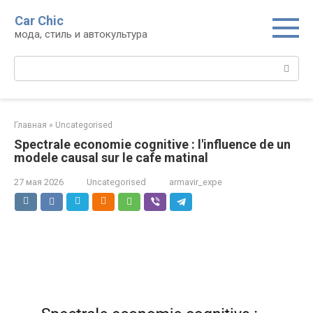
Перейти
Car Chic
к
мода, стиль и автокультура
контенту
Поиск:
Главная
»
Uncategorised
Spectrale economie cognitive : l'influence de un
modele causal sur le cafe matinal
27 мая 2026
Uncategorised
armavir_expe