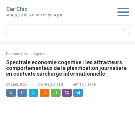
Перейти
Car Chic
к
мода, стиль и автокультура
контенту
Поиск:
Главная
»
Uncategorised
Spectrale economie cognitive : les attracteurs
comportementaux de la planification journaliere
en contexte surcharge informationnelle
29 мая 2026
Uncategorised
armavir_expe