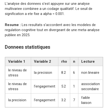
L’analyse des donnees s’est appuyee sur une analyse
multivariee combinee a un codage qualitatif. Le seuil de
signification a ete fixe a alpha = 0.001.
Resume :
Les resultats s’accordent avec les modeles de
regulation cognitive tout en divergeant de une meta-analyse
publiee en 2025.
Donnees statistiques
Variable 1
Variable 2
rho
n
Lecture
le niveau de
la precision
8.2
6
non lineaire
stress
le niveau de
association
l’engagement
5.2
1
stress
secondaire
faible
la precision
l’engagement
3.2
7
liaison