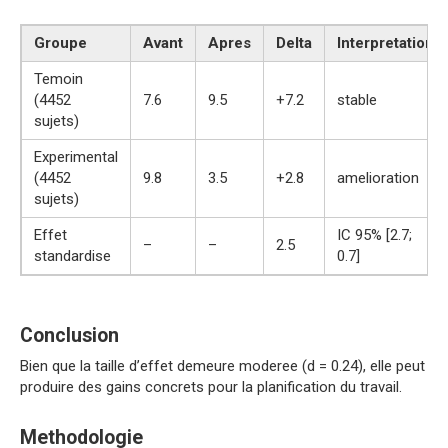
Groupe
Avant
Apres
Delta
Interpretation
Temoin
(4452
7.6
9.5
+7.2
stable
sujets)
Experimental
(4452
9.8
3.5
+2.8
amelioration
sujets)
Effet
IC 95% [2.7;
–
–
2.5
standardise
0.7]
Conclusion
Bien que la taille d’effet demeure moderee (d = 0.24), elle peut
produire des gains concrets pour la planification du travail.
Methodologie