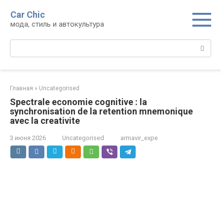
Перейти
Car Chic
к
мода, стиль и автокультура
контенту
Поиск:
Главная
»
Uncategorised
Spectrale economie cognitive : la
synchronisation de la retention mnemonique
avec la creativite
3 июня 2026
Uncategorised
armavir_expe