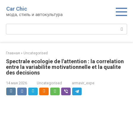
Перейти
Car Chic
к
мода, стиль и автокультура
контенту
Поиск:
Главная
»
Uncategorised
Spectrale ecologie de l'attention : la correlation
entre la variabilite motivationnelle et la qualite
des decisions
14 мая 2026
Uncategorised
armavir_expe