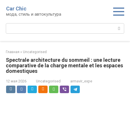
Перейти
Car Chic
к
мода, стиль и автокультура
контенту
Поиск:
Главная
»
Uncategorised
Spectrale architecture du sommeil : une lecture
comparative de la charge mentale et les espaces
domestiques
12 мая 2026
Uncategorised
armavir_expe