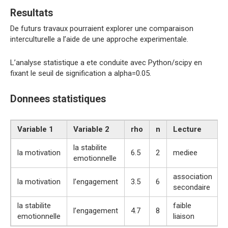
Resultats
De futurs travaux pourraient explorer une comparaison
interculturelle a l’aide de une approche experimentale.
L’analyse statistique a ete conduite avec Python/scipy en
fixant le seuil de signification a alpha=0.05.
Donnees statistiques
Variable 1
Variable 2
rho
n
Lecture
la stabilite
la motivation
6.5
2
mediee
emotionnelle
association
la motivation
l’engagement
3.5
6
secondaire
la stabilite
faible
l’engagement
4.7
8
emotionnelle
liaison