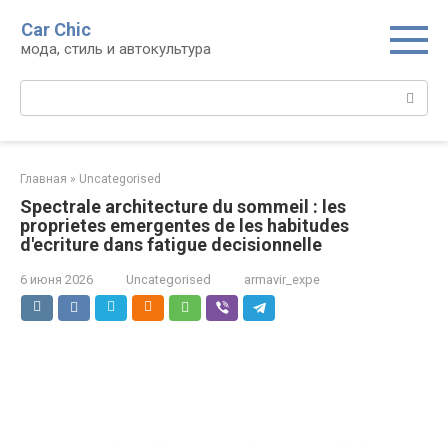
Перейти
Car Chic
к
мода, стиль и автокультура
контенту
Поиск:
Главная
»
Uncategorised
Spectrale architecture du sommeil : les
proprietes emergentes de les habitudes
d'ecriture dans fatigue decisionnelle
6 июня 2026
Uncategorised
armavir_expe