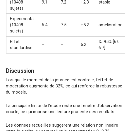
(10408
9.1
7.2
+2.3
stable
sujets)
Experimental
(10408
6.4
7.5
+5.2
amelioration
sujets)
Effet
IC 95% [6.0;
–
–
6.2
standardise
6.7]
Discussion
Lorsque le moment de la journee est controle, l’effet de
moderation augmente de 32%, ce qui renforce la robustesse
du modele.
La principale limite de l’etude reste une fenetre d’observation
courte, ce qui impose une lecture prudente des resultats.
Les donnees recueillies suggerent une relation non lineaire