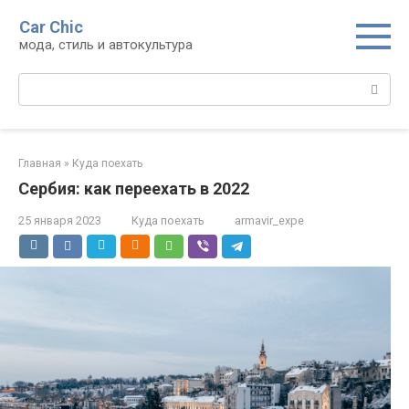
Перейти
Car Chic
к
мода, стиль и автокультура
контенту
Поиск:
Главная
»
Куда поехать
Сербия: как переехать в 2022
25 января 2023
Куда поехать
armavir_expe