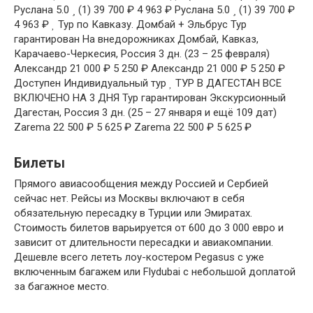
Руслана 5.0
(1)
39 700 ₽
4 963 ₽
Руслана 5.0
(1)
39 700 ₽
4 963 ₽
Тур по Кавказу. Домбай + Эльбрус Тур
гарантирован На внедорожниках Домбай, Кавказ,
Карачаево-Черкесия, Россия
3 дн.
(23 – 25 февраля)
Александр
21 000 ₽
5 250 ₽
Александр
21 000 ₽
5 250 ₽
Доступен Индивидуальный тур
ТУР В ДАГЕСТАН ВСЕ
ВКЛЮЧЕНО НА 3 ДНЯ Тур гарантирован Экскурсионный
Дагестан, Россия
3 дн.
(25 – 27 января и ещё 109 дат)
Zarema
22 500 ₽
5 625 ₽
Zarema
22 500 ₽
5 625 ₽
Билеты
Прямого авиасообщения между Россией и Сербией
сейчас нет. Рейсы из Москвы включают в себя
обязательную пересадку в Турции или Эмиратах.
Стоимость билетов варьируется от 600 до 3 000 евро и
зависит от длительности пересадки и авиакомпании.
Дешевле всего лететь лоу-костером Pegasus с уже
включенным багажем или Flydubai с небольшой доплатой
за багажное место.