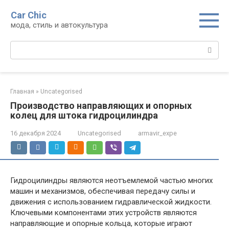
Перейти
Car Chic
к
мода, стиль и автокультура
контенту
Поиск:
Главная
»
Uncategorised
Производство направляющих и опорных
колец для штока гидроцилиндра
16 декабря 2024
Uncategorised
armavir_expe
Гидроцилиндры являются неотъемлемой частью многих
машин и механизмов, обеспечивая передачу силы и
движения с использованием гидравлической жидкости.
Ключевыми компонентами этих устройств являются
направляющие и опорные кольца, которые играют