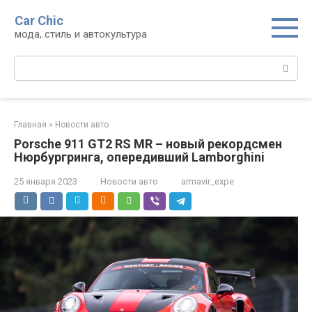
Перейти
Car Chic
к
мода, стиль и автокультура
контенту
Поиск:
Главная
»
Новости авто
Porsche 911 GT2 RS MR – новый рекордсмен
Нюрбургринга, опередивший Lamborghini
25 января 2023
Новости авто
armavir_expe