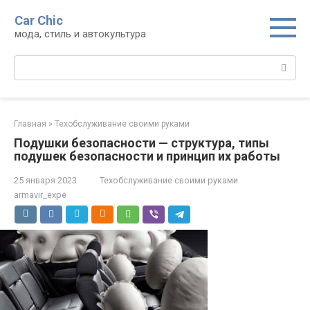
Перейти
Car Chic
к
мода, стиль и автокультура
контенту
Поиск:
Главная
»
Техобслуживание своими руками
Подушки безопасности — структура, типы
подушек безопасности и принцип их работы
25 января 2023
Техобслуживание своими руками
armavir_expe