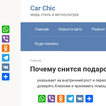
Перейти
Car Chic
к
контенту
мода, стиль и автокультура
Главная
Новости авто
Ремонт 
WhatsApp
Куда поехать
Viber
Odnoklassniki
Главная
Telegram
Почему снится подар
VK
указывает на внутренний рост и пер
Отправить
доверять близким и принимать помощ
W
Vi
O
T
V
О