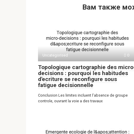
h
b
d
el
K
т
Вам также мо
at
er
n
e
п
s
o
gr
р
A
kl
a
а
p
a
m
в
p
ss
и
ni
ть
Uncategorised
0
ki
Topologique cartographie des micro
decisions : pourquoi les habitudes
d'ecriture se reconfigure sous
fatigue decisionnelle
Conclusion Les limites incluent l’absence de groupe
controle, ouvrant la voie a des travaux