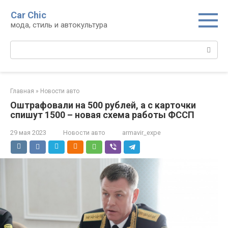
Перейти
Car Chic
к
мода, стиль и автокультура
контенту
Поиск:
Главная
»
Новости авто
Оштрафовали на 500 рублей, а с карточки
спишут 1500 – новая схема работы ФССП
29 мая 2023
Новости авто
armavir_expe