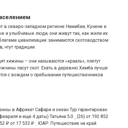
населением
 в северо-западном регионе Намибии, Кунене и
е и улыбчивые люди, они живут так, как жили их
 благами цивилизации: занимаются скотоводством
, чтут традиции.
т хижины – они называются «крааль», плетут
ужчины пасут скот. Ехать в деревню Химба лучше
ится с вождем о пребывании путешественников
ины в Африке! Сафари и океан Тур гарантирован
 февраля и ещё 4 даты)
Татьяна 5.0
(26)
от 192 852
852 ₽
от 17 533 ₽
ЮАР: Путешествие на край