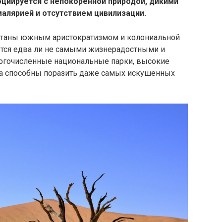
циируется с непокоренной природой, дикими
алярией и отсутствием цивилизации.
питаны южным аристократизмом и колониальной
тся едва ли не самыми жизнерадостными и
гочисленные национальные парки, высокие
а способны поразить даже самых искушенных