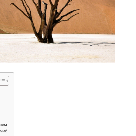
нием
амиб