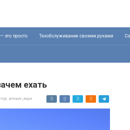
— это просто
Техобслуживание своими руками
Со
зачем ехать
тор:
armavir_expe