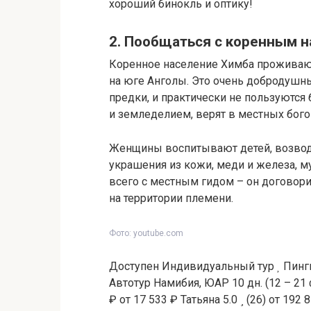
хороший бинокль и оптику!
2. Пообщаться с коренным 
Коренное население Химба проживают
на юге Анголы. Это очень добродушны
предки, и практически не пользуются
и земледелием, верят в местных богов
Женщины воспитывают детей, возводя
украшения из кожи, меди и железа, м
всего с местным гидом – он договор
на территории племени.
Фото: youtube.com
Доступен Индивидуальный тур
Пингв
Автотур Намибия, ЮАР
10 дн.
(12 – 21
₽
от 17 533 ₽
Татьяна 5.0
(26)
от 192 