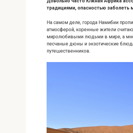
Довольно часто Южная Африка ассо
традициями, опасностью заболеть м
На самом деле, города Намибии про
атмосферой, коренные жители считаю
миролюбивыми людьми в мире, а мно
песчаные дюны и экзотические блюд
путешественников.