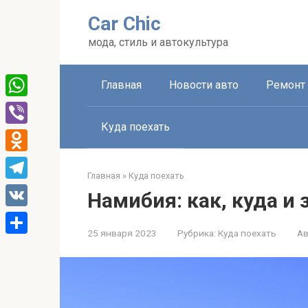
Перейти
Car Chic
к
контенту
мода, стиль и автокультура
Главная
Новости авто
Ремонт 
WhatsApp
Куда поехать
Viber
Odnoklassniki
Главная
»
Куда поехать
Telegram
Намибия: как, куда и 
VK
25 января 2023
Рубрика:
Куда поехать
Ав
Отправить