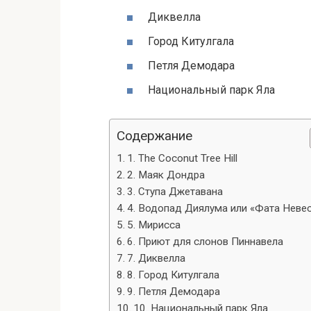
Диквелла
Город Китулгала
Петля Демодара
Национальный парк Яла
Содержание
1. The Coconut Tree Hill
2. Маяк Дондра
3. Ступа Джетавана
4. Водопад Диялума или «Фата Неве
5. Мирисса
6. Приют для слонов Пиннавела
7. Диквелла
8. Город Китулгала
9. Петля Демодара
10. Национальный парк Яла