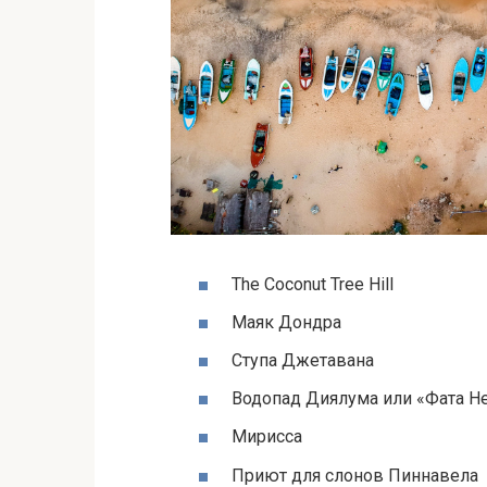
The Coconut Tree Hill
Маяк Дондра
Ступа Джетавана
Водопад Диялума или «Фата Н
Мирисса
Приют для слонов Пиннавела