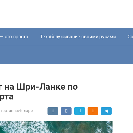
— это просто
Техобслуживание своими руками
Со
т на Шри-Ланке по
рта
тор:
armavir_expe