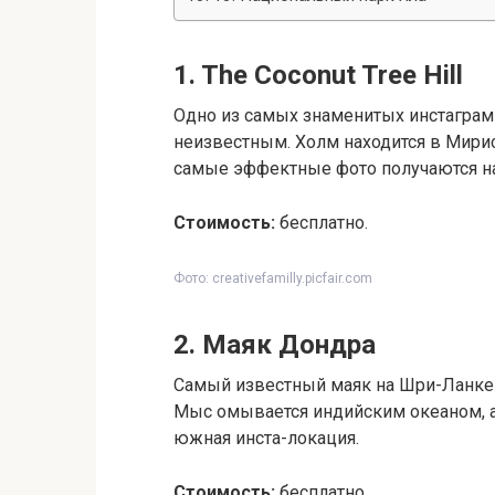
1. The Coconut Tree Hill
Одно из самых знаменитых инстагра
неизвестным. Холм находится в Мири
самые эффектные фото получаются на
Стоимость:
бесплатно.
Фото: creativefamilly.picfair.com
2. Маяк Дондра
Самый известный маяк на Шри-Ланке 
Мыс омывается индийским океаном, а 
южная инста-локация.
Стоимость:
бесплатно.