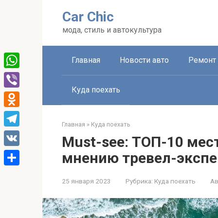
Перейти
Car Chic
к
контенту
мода, стиль и автокультура
Главная
Новости авто
Ремонт 
WhatsApp
Куда поехать
Viber
Odnoklassniki
Главная
»
Куда поехать
Telegram
Must-see: ТОП-10 мес
VK
мнению тревел-экспе
Отправить
25 января 2023
Рубрика:
Куда поехать
Ав