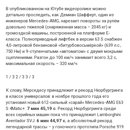
В опубликованном на Ютубе видеоролике можно
детально проследить, как Демиан Шафферт, один из
инженеров Mercedes-AMG, нарезает повороты за рулём
довольно тяжелой (снаряженная масса – 2045 кг) и
громоздкой машины, построенной на платформе Е-
класса. Полноприводный лифтбек в версии 63 S снабжен
4,0-литровой бензиновой «битурбовосьмёркой» (639 л.с.,
750 Нм) и 9-ступенчатыми «автоматом» с двумя мокрыми
сцеплениями. Разгон до 100 км/ч занимает всего 3,2 с,
максимальная скорость – 320 км/ч.
1
/ 3
2
/ 3
3
/ 3
К слову, Мерседесу принадлежит и рекорд Нюрбургринга
в классе универсалов: в ноябре прошлого года его
установил новый 612-сильный «сарай» Mercedes-AMG E63
S 4Matic+:
7 мин 45,19 с
. Рекорд Нюрбургринга среди
всех серийных машин пока что принадлежит Lamborghini
Aventador SVJ:
6 мин 44,97 с
, а абсолютный рекорд
легендарной трассы – у гоночного прототипа Porsche 919