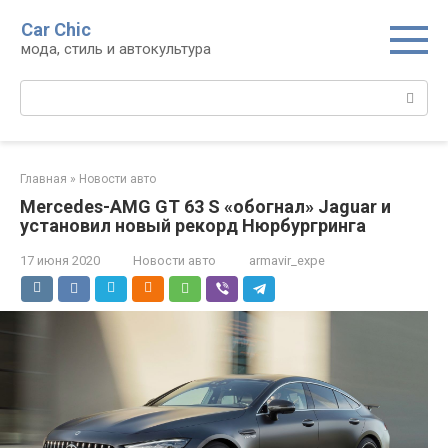
Перейти
Car Chic
к
мода, стиль и автокультура
контенту
Поиск:
Главная
»
Новости авто
Mercedes-AMG GT 63 S «обогнал» Jaguar и
установил новый рекорд Нюрбургринга
17 июня 2020
Новости авто
armavir_expe