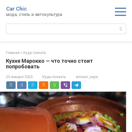
Перейти
Car Chic
к
мода, стиль и автокультура
контенту
Поиск:
Главная
»
Куда поехать
Кухня Марокко — что точно стоит
попробовать
25 января 2023
Куда поехать
armavir_expe