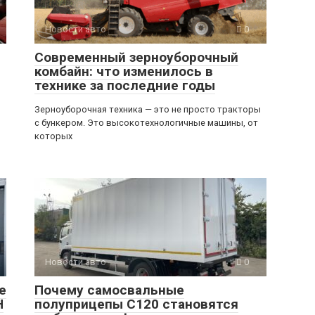
Новости авто
0
Современный зерноуборочный
комбайн: что изменилось в
технике за последние годы
Зерноуборочная техника — это не просто тракторы
с бункером. Это высокотехнологичные машины, от
которых
Новости авто
0
е
Почему самосвальные
H
полуприцепы C120 становятся