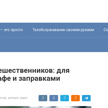
— это просто
Техобслуживание своими руками
Со
ешественников: для
афе и заправками
втор:
armavir_expe