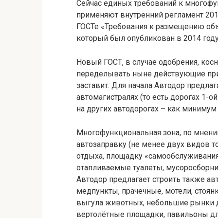
Сейчас единых требований к многофу
применяют внутренний регламент 2013
ГОСТе «Требования к размещению объ
который был опубликован в 2014 году
Новый ГОСТ, в случае одобрения, кос
переделывать ныне действующие при
заставит. Для начала Автодор предлаг
автомагистралях (то есть дорогах 1-о
на других автодорогах – как минимум
Многофункциональная зона, по мнени
автозаправку (не менее двух видов то
отдыха, площадку «самообслуживания
отапливаемые туалеты, мусоросборник
Автодор предлагает строить также ав
медпункты, прачечные, мотели, стоян
выгула животных, небольшие рынки д
вертолётные площадки, павильоны дл