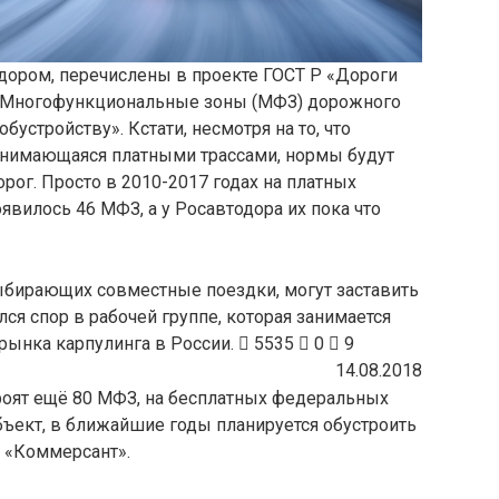
ором, перечислены в проекте ГОСТ Р «Дороги
 Многофункциональные зоны (МФЗ) дорожного
бустройству». Кстати, несмотря на то, что
занимающаяся платными трассами, нормы будут
рог. Просто в 2010-2017 годах на платных
явилось 46 МФЗ, а у Росавтодора их пока что
ыбирающих совместные поездки, могут заставить
лся спор в рабочей группе, которая занимается
рынка карпулинга в России.
5535
0
9
14.08.2018
троят ещё 80 МФЗ, на бесплатных федеральных
объект, в ближайшие годы планируется обустроить
т «Коммерсант».