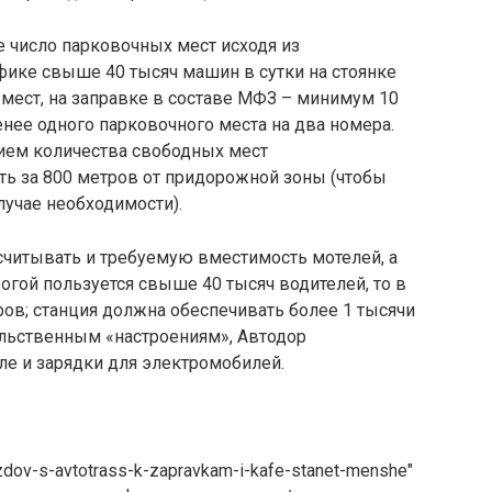
 число парковочных мест исходя из
афике свыше 40 тысяч машин в сутки на стоянке
мест, на заправке в составе МФЗ – минимум 10
енее одного парковочного места на два номера.
нием количества свободных мест
ть за 800 метров от придорожной зоны (чтобы
лучае необходимости).
считывать и требуемую вместимость мотелей, а
огой пользуется свыше 40 тысяч водителей, то в
ов; станция должна обеспечивать более 1 тысячи
ельственным «настроениям», Автодор
ле и зарядки для электромобилей.
zdov-s-avtotrass-k-zapravkam-i-kafe-stanet-menshe"