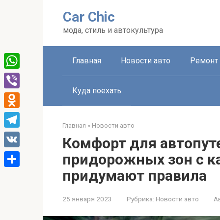
Перейти
Car Chic
к
контенту
мода, стиль и автокультура
Главная
Новости авто
Ремонт 
WhatsApp
Куда поехать
Viber
Odnoklassniki
Главная
»
Новости авто
Telegram
Комфорт для автопут
VK
придорожных зон с к
придумают правила
Отправить
25 января 2023
Рубрика:
Новости авто
А