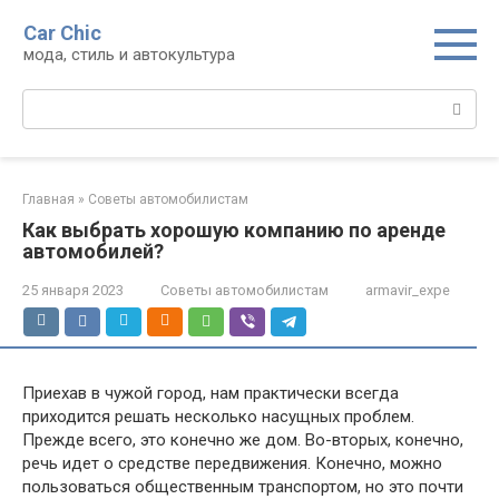
Перейти
Car Chic
к
мода, стиль и автокультура
контенту
Поиск:
Главная
»
Советы автомобилистам
Как выбрать хорошую компанию по аренде
автомобилей?
25 января 2023
Советы автомобилистам
armavir_expe
Приехав в чужой город, нам практически всегда
приходится решать несколько насущных проблем.
Прежде всего, это конечно же дом. Во-вторых, конечно,
речь идет о средстве передвижения. Конечно, можно
пользоваться общественным транспортом, но это почти