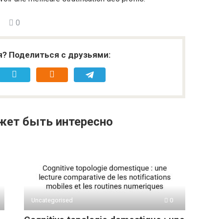
0
я? Поделиться с друзьями:
жет быть интересно
Uncategorised
0