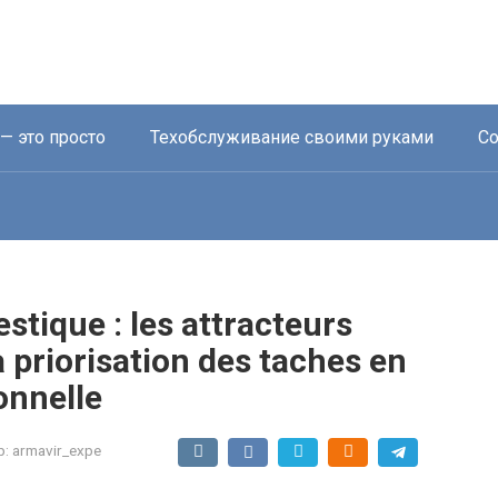
— это просто
Техобслуживание своими руками
Со
stique : les attracteurs
priorisation des taches en
onnelle
р:
armavir_expe