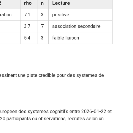
2
rho
n
Lecture
ration
7.1
3
positive
3.7
7
association secondaire
5.4
3
faible liaison
dessinent une piste credible pour des systemes de
t europeen des systemes cognitifs entre 2026-01-22 et
20 participants ou observations, recrutes selon un