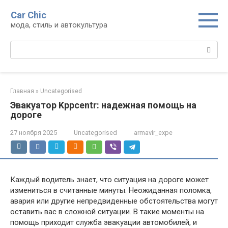
Перейти
Car Chic
к
мода, стиль и автокультура
контенту
Поиск:
Главная
»
Uncategorised
Эвакуатор Kppcentr: надежная помощь на
дороге
27 ноября 2025
Uncategorised
armavir_expe
Каждый водитель знает, что ситуация на дороге может
измениться в считанные минуты. Неожиданная поломка,
авария или другие непредвиденные обстоятельства могут
оставить вас в сложной ситуации. В такие моменты на
помощь приходит служба эвакуации автомобилей, и