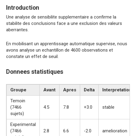
Introduction
Une analyse de sensibilite supplementaire a confirme la
stabilite des conclusions face a une exclusion des valeurs
aberrantes.
En mobilisant un apprentissage automatique supervise, nous
avons analyse un echantillon de 4600 observations et
constate un effet de seuil.
Donnees statistiques
Groupe
Avant
Apres
Delta
Interpretation
Temoin
(7466
4.5
7.8
+3.0
stable
sujets)
Experimental
(7466
2.8
6.6
-2.0
amelioration