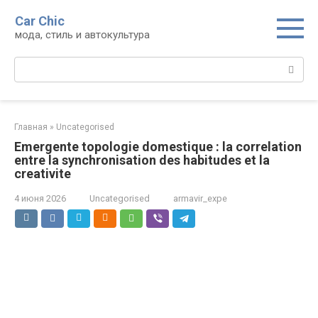
Перейти
Car Chic
к
мода, стиль и автокультура
контенту
Поиск:
Главная
»
Uncategorised
Emergente topologie domestique : la correlation
entre la synchronisation des habitudes et la
creativite
4 июня 2026
Uncategorised
armavir_expe