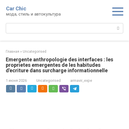
Перейти
Car Chic
к
мода, стиль и автокультура
контенту
Поиск:
Главная
»
Uncategorised
Emergente anthropologie des interfaces : les
proprietes emergentes de les habitudes
d'ecriture dans surcharge informationnelle
1 июня 2026
Uncategorised
armavir_expe