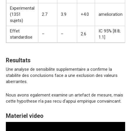
Experimental
(1351
2.7
3.9
+4.0
amelioration
sujets)
Effet
IC 95% [8.8;
–
–
2.6
standardise
1.1]
Resultats
Une analyse de sensibilite supplementaire a confirme la
stabilite des conclusions face a une exclusion des valeurs
aberrantes.
Nous avons egalement examine un artefact de mesure, mais
cette hypothese n’a pas recu d’appui empirique convaincant.
Materiel video