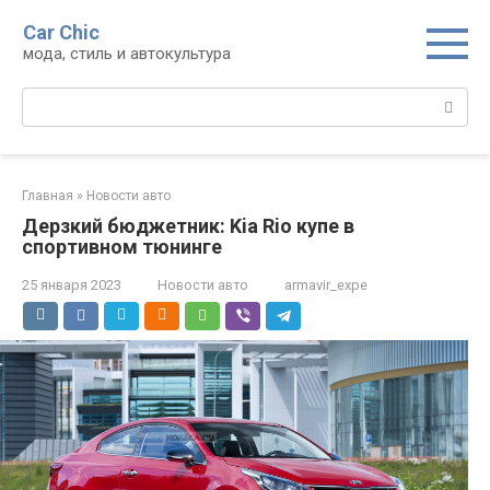
Перейти
Car Chic
к
мода, стиль и автокультура
контенту
Поиск:
Главная
»
Новости авто
Дерзкий бюджетник: Kia Rio купе в
спортивном тюнинге
25 января 2023
Новости авто
armavir_expe