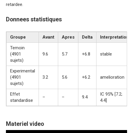
retardee.
Donnees statistiques
Groupe
Avant
Apres
Delta
Interpretation
Temoin
(4901
9.6
5.7
+6.8
stable
sujets)
Experimental
(4901
3.2
5.6
+6.2
amelioration
sujets)
Effet
IC 95% [7.2;
–
–
9.4
standardise
4.4]
Materiel video