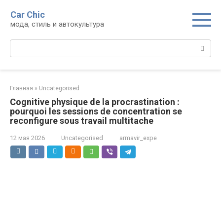
Перейти
Car Chic
к
мода, стиль и автокультура
контенту
Поиск:
Главная
»
Uncategorised
Cognitive physique de la procrastination :
pourquoi les sessions de concentration se
reconfigure sous travail multitache
12 мая 2026
Uncategorised
armavir_expe