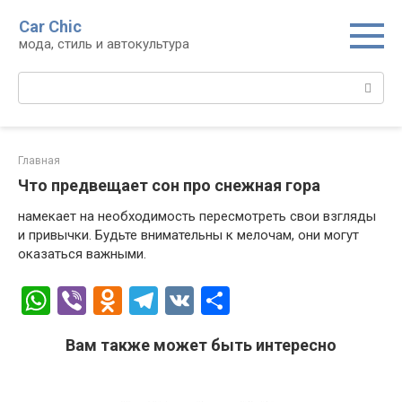
Перейти
Car Chic
к
мода, стиль и автокультура
контенту
Поиск:
Главная
Что предвещает сон про снежная гора
намекает на необходимость пересмотреть свои взгляды
и привычки. Будьте внимательны к мелочам, они могут
оказаться важными.
W
Vi
O
T
V
О
h
b
d
el
K
т
Вам также может быть интересно
at
er
n
e
п
s
o
gr
р