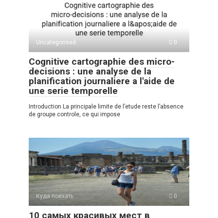
A
kl
a
а
p
a
m
в
p
ss
и
Uncategorised
0
ni
ть
Cognitive cartographie des micro-
ki
decisions : une analyse de la
planification journaliere a l'aide de
une serie temporelle
Introduction La principale limite de l’etude reste l’absence
de groupe controle, ce qui impose
Куда поехать
0
10 самых красивых мест в