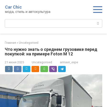
Перейти
Car Chic
к
мода, стиль и автокультура
контенту
Поиск:
Главная
»
Uncategorised
Что нужно знать о среднем грузовике перед
покупкой: на примере Foton M 12
21 июня 2025
Uncategorised
armavir_expe