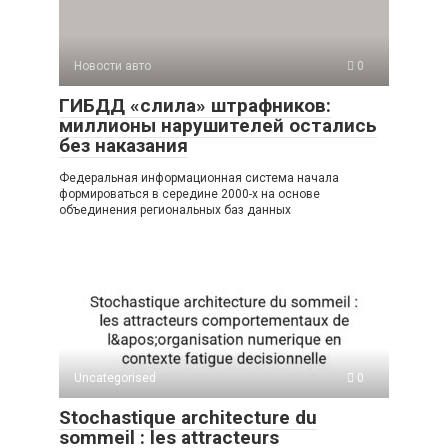
p
a
m
в
p
ss
и
Новости авто
0
ni
ть
ГИБДД «слила» штрафников:
ki
миллионы нарушителей остались
без наказания
Федеральная информационная система начала
формироваться в середине 2000-х на основе
объединения региональных баз данных
Uncategorised
0
Stochastique architecture du
sommeil : les attracteurs