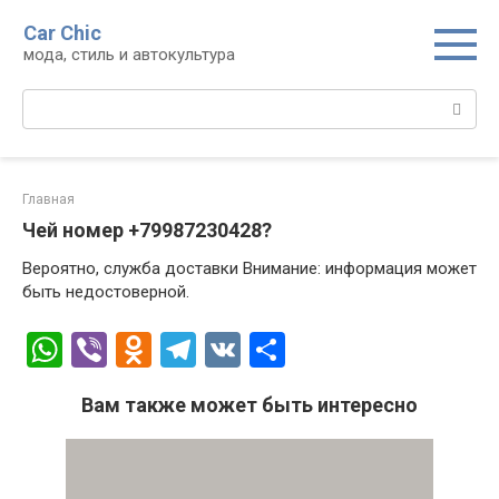
Перейти
Car Chic
к
мода, стиль и автокультура
контенту
Поиск:
Главная
Чей номер +79987230428?
Вероятно, служба доставки Внимание: информация может
быть недостоверной.
W
Vi
O
T
V
О
h
b
d
el
K
т
Вам также может быть интересно
at
er
n
e
п
s
o
gr
р
A
kl
a
а